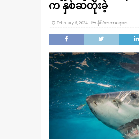
က နှစ်ဆတိုးခဲ့
February 6, 2024
နိုင်ငံတကာရေးရာ