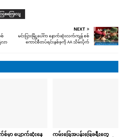
သြစတြေးလျ
NEXT
စစ်
မင်းပြားမြို့ပေါ်က နောက်ဆုံးလက်ကျန် စစ်
ှိလာ
ကောင်စီတပ်ရင်းနှစ်ခုကို AA သိမ်းပိုက်
စ်မှာ ပျောက်ဆုံးနေ
ကမ်းခြေအပန်းဖြေခရီးတွေ