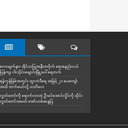
လေးမျက်နှာ၊ အိုင်သပြုအနီးတဝိုက် ရေအနည်းငယ်
ပြန်ကျ၊ ငါးသိုင်းချောင်းမြို့ပေါ် ရေတက်
ရန်ကုန်မြစ်အတွင်း ထူးကဲဒီရေ အ​မြင့် ၂၁ ပေကျော်
အထိ တက်မယ်လို့ သတိပေး
လွှတ်တော်ကို ရောက်လာတဲ့ ဦးမင်အောင်လှိုင်ကို ထိုင်း
လွှတ်တော်အမတ် အော်ဟစ်ဆန္ဒပြ