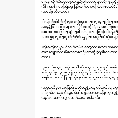
ငါးမန်း တိုက်ခိုက်မှုတွေဟာ နည်းပါးပေမယ့် နှစ်စဉ်ကြုံရ
ကိန်းဂဏန်းက မကြုံစဖူး မြင့်တက်လာခဲ့ကြောင်း ဖလော်ရီဒါ
ကလည်း ဆိုပါတယ်။
ငါးမန်းတိုက်ခိုက်လို့ လူသေဆုံးမှုတွေဟာ လူနေကျဲပါးတဲ့
အနေနဲ့ ဩစတြေးလျ တောင်ပိုင်းက အိုင်ရဲ ရေလက်ကြားဟာ လ
သဘာဝ အစာဖြစ်တဲ့ ဖျံတွေပါ ပေါများတာကြောင့် ငါးမန်းတို
ဝအားဖြင့် လူတွေကို တိုက်ရိုက် ရန်မူတာ မဟုတ်ဘဲ ဖျံတွေနဲ
ဩစတြေးလျမှာ ပင်လယ်ကမ်းခြေတွေတင် မကဘဲ အနောက်ဩစတ
ဆယ်ကျော်သက် မိန်းကလေးတဦး သေဆုံးခဲ့ရပါသေးတယ်။ ကျွဲင
တယ်။
သုတေသီတွေရဲ့ အဆိုအရ ငါးမန်းတွေဟာ လူတွေကို အစမ်းသ
ခတ် ထွက်ခွာသွားလေ့ ရှိတယ်လို့လည်း သိရပါတယ်။ ဒါပေမဲ့
အရမ်းဆာလောင်ပြီး ရန်လိုနေရင်တော့ လူ့အသက်တွေ ဆုံးရှု
ကမ္ဘာ့ရာသီဥတု အပြောင်းအလဲတွေနဲ့အတူ ပင်လယ်ရေ အပူချ
ချဉ်းကပ်လာအောင် သွယ်ဝိုက် တွန်းအားပေးနေပြီး လူတွေနဲ
လည်း ပညာရှင်တွေက သတိပေးထားပါတယ်။