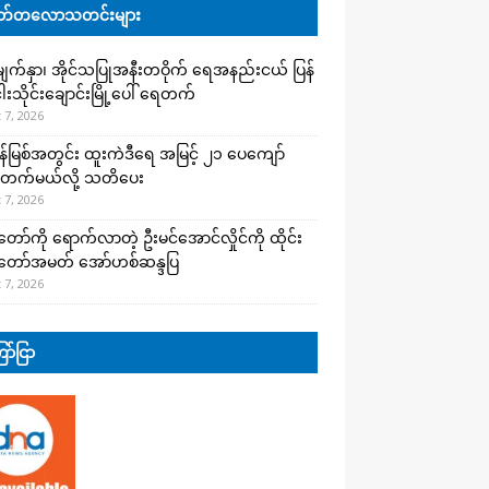
်တလောသတင်းများ
က်နှာ၊ အိုင်သပြုအနီးတဝိုက် ရေအနည်းငယ် ပြန်
ါးသိုင်းချောင်းမြို့ပေါ် ရေတက်
 7, 2026
န်မြစ်အတွင်း ထူးကဲဒီရေ အ​မြင့် ၂၁ ပေကျော်
တက်မယ်လို့ သတိပေး
 7, 2026
တော်ကို ရောက်လာတဲ့ ဦးမင်အောင်လှိုင်ကို ထိုင်း
်တော်အမတ် အော်ဟစ်ဆန္ဒပြ
 7, 2026
ာ်ငြာ