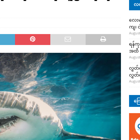
လတ
လေးမျ
ကျ၊ င
August
ရန်ကု
အထိ 
August
လွှတ်
လွှတ
August
ကြေ