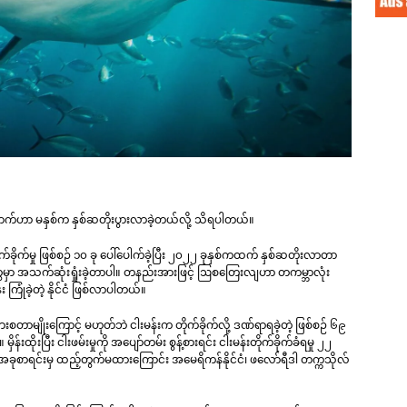
ျောက်ဟာ မနှစ်က နှစ်ဆတိုးပွားလာခဲ့တယ်လို့ သိရပါတယ်။
်ခိုက်မှု ဖြစ်စဉ် ၁၀ ခု ပေါ်ပေါက်ခဲ့ပြီး ၂၀၂၂ ခုနှစ်ကထက် နှစ်ဆတိုးလာတာ
ာ အသက်ဆုံးရှုံးခဲ့တာပါ။ တနည်းအားဖြင့် ဩစတြေးလျဟာ တကမ္ဘာလုံး
း ကြုံခဲ့တဲ့ နိုင်ငံ ဖြစ်လာပါတယ်။
ာမျိုးကြောင့် မဟုတ်ဘဲ ငါးမန်းက တိုက်ခိုက်လို့ ဒဏ်ရာရခဲ့တဲ့ ဖြစ်စဉ် ၆၉
ှိန်းထိုးပြီး ငါးဖမ်းမှုကို အပျော်တမ်း စွန့်စားရင်း ငါးမန်းတိုက်ခိုက်ခံရမှု ၂၂
ြီး အခုစာရင်းမှ ထည့်တွက်မထားကြောင်း အမေရိကန်နိုင်ငံ၊ ဖလော်ရီဒါ တက္ကသိုလ်