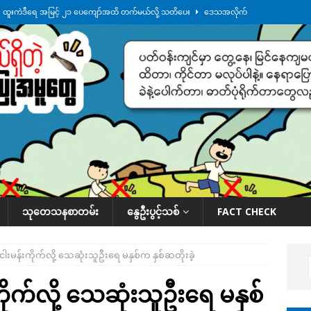
်း ထူးကဲဒီရေ အ​မြင့် ၂၁ ပေကျော်အထိ တက်မယ်လို့ သတိပေး
ဒေသအလိုက်
က်လာတဲ့ ဦးမင်အောင်လှိုင်ကို ထိုင်းလွှတ်တော်အမတ် အော်ဟစ်ဆန္ဒပြ
်ရက်မြောက်နေ့မှာ ငသိုင်းချောင်းမြို့ကို ရေစတင်ရောက်ရှိ
ဒေသအလိုက် သတင်း
ေဘေးကူနေတဲ့ ငသိုင်းချောင်းဒေသခံ လူငယ်တဦး ရေစီးနဲ့မျောပါသေဆုံး
ဒေသ
်သပြုအနီးတဝိုက် ရေအနည်းငယ် ပြန်ကျ၊ ငါးသိုင်းချောင်းမြို့ပေါ် ရေတက်
သုတေသနစာတမ်း
နွေဦးပွင့်သစ်
FACT CHECK
 ငါးမန်းကိုက်လို့ သေဆုံးသူဦးရေ မနှစ်က နှစ်ဆတိုးခဲ့
ကိုက်လို့ သေဆုံးသူဦးရေ မနှစ်