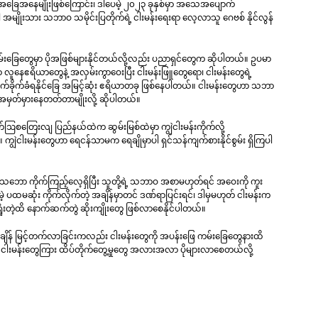
တဲ့ အခြေအနေမျိုးဖြစ်ကြောင်း၊ ဒါပေမဲ့ ၂၀၂၃ ခုနှစ်မှာ အသေအပျောက်
 အမျိုးသား သဘာဝ သမိုင်းပြတိုက်ရဲ့ ငါးမန်းရေးရာ လေ့လာသူ ဂေဗစ် နိုင်လွန်
 ကမ်းခြေတွေမှာ ပိုအဖြစ်များနိုင်တယ်လို့လည်း ပညာရှင်တွေက ဆိုပါတယ်။ ဥပမာ
ူနေဧရိယာတွေနဲ့ အလှမ်းကွာဝေးပြီး ငါးမန်းဖြူတွေရော၊ ငါးမန်းတွေရဲ့
က်ခိုက်ခံရနိုင်​ခြေ အမြင့်ဆုံး ဧရိယာတခု ဖြစ်နေပါတယ်။ ငါးမန်းတွေဟာ သဘာ
့ အမှတ်မှားနေတတ်တာမျိုးလို့ ဆိုပါတယ်။
ြေးလျ ပြည်နယ်ထဲက ဆွမ်းမြစ်ထဲမှာ ကျွဲငါးမန်းကိုက်လို့
ါးမန်းတွေဟာ ရေငန်သာမက ရေချိုမှာပါ ရှင်သန်ကျက်စားနိုင်စွမ်း ရှိကြပါ
ဘော ကိုက်ကြည့်လေ့ရှိပြီး သူတို့ရဲ့ သဘာဝ အစာမဟုတ်ရင် အဝေးကို ကူး
 ပထမဆုံး ကိုက်လိုက်တဲ့ အချိန်မှာတင် ဒဏ်ရာပြင်းရင်၊ ဒါမှမဟုတ် ငါးမန်းက
ံးတဲ့ထိ နောက်ဆက်တွဲ ဆိုးကျိုးတွေ ဖြစ်လာစေနိုင်ပါတယ်။
ိန် မြင့်တက်လာခြင်းကလည်း ငါးမန်းတွေကို အပန်းဖြေ ကမ်းခြေတွေနားထိ
့ ငါးမန်းတွေကြား ထိပ်တိုက်တွေ့မှုတွေ အလားအလာ ပိုများလာစေတယ်လို့