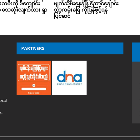
ုးသမီးကို မိကျောင်း
ဖျက်သိမ်းနေချိန် ညောင်ချောင်း
ှာ သေဆုံးလျက်သား ရှာ
သာကမ်းခြေ ကိုပြန်ဖွင့်ရန်
ပြင်ဆင်
PARTNERS
ocal
o-