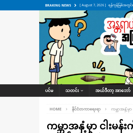
[ August 7, 2026 ]
ရန်ကုန်မြစ်အတွင
BRAKING NEWS
သတင်းကဏ္ဍ
[ August 7, 2026 ]
လွှတ်တော်ကို ရော
UNCATEGORIZED
[ August 6, 2026 ]
တာကျိုးပြီး ခုနှစ
ကဏ္ဍ
[ August 6, 2026 ]
လေးမျက်နှာမှာ ရ
အလိုက် သတင်းကဏ္ဍ
[ August 7, 2026 ]
လေးမျက်နှာ၊ အိုင
ပင်မ
သတင်း
အယ်ဒီတာ့ အာဘော်
ဒေသအလိုက် သတင်းကဏ္ဍ
HOME
နိုင်ငံတကာရေးရာ
ကမ္ဘာအနှံ့မှာ
ကမ္ဘာအနှံ့မှာ ငါးမန်း