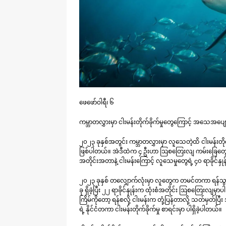
ဖေဖော်ဝါရီ၊ ၆
ကမ္ဘာတလွှားမှာ ငါးမန်းတိုက်ခိုက်မှုတွေကြောင့် အသေအပ
၂၀၂၃ ခုနှစ်အတွင်း ကမ္ဘာတလွှားမှာ လူသေတဲ့ထိ ငါးမန်းတိုက
ဖြစ်ပါတယ်။ အဲဒီထဲက ၄ ဦးဟာ ဩစတြေးလျ ကမ်းခြေတွေမှ
အတိုင်းအတာနဲ့ ငါးမန်းကြောင့် လူသေမှုတွေရဲ့ ၄၀ ရာခိုင်နှုန်
၂၀၂၃ ခုနှစ် တလျှောက်လုံးမှာ လူတွေက တမင်တကာ ရန်သွားစတ
ခု ရှိခဲ့ပြီး ၂၂ ရာခိုင်နှုန်းက ထုံးစံအတိုင်း ဩစတြေးလျမှာပါ။ မ
ကြိမ်ကိုတော့ ရန်စလို့ ငါးမန်းက တုံ့ပြန်တာလို့ သတ်မှတ်ပ
ရဲ့ နိုင်ငံတကာ ငါးမန်းတိုက်ခိုက်မှု စာရင်းမှာ ပါရှိခဲ့ပါတယ်။