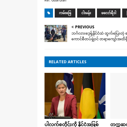
Ref: Guardian
ကမ်းခြေ
ငါးမန်း
ဖလော်ရီဒါ
PREVIOUS
ဘင်္ဂလားဒေ့ရှ်နိုင်ငံထဲ ထွက်ပြေးတဲ့ 
ကောင်စီတပ်ဖွဲ့ဝင် တရာကျော်အထိရ
RELATED ARTICLES
ပါလက်စတိုင်းကို နိုင်ငံအဖြစ်
တက္ကဆက်