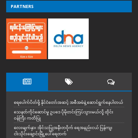
PARTNERS
ရေပေါက်ပိတ်ဖို့ နိုင်ငံတော်အဆင့် အစီအမံနဲ့ ဆောင်ရွက်နေပါတယ်
သေနတ်ကိုင်ဆောင်မှု ဥပဒေ ပိုမိုတင်းကြပ်သွားမယ်လို့ ထိုင်း
ဝန်ကြီး ကတိပြု
လေးမျက်နှာ၊ အိုင်သပြုအနီးတဝိုက် ရေအနည်းငယ် ပြန်ကျ၊
ငါးသိုင်းချောင်းမြို့ပေါ် ရေတက်