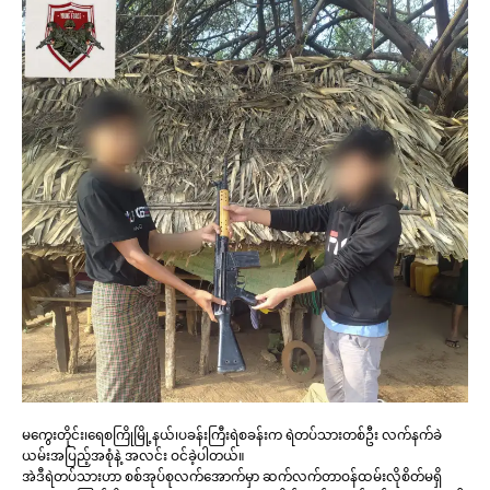
မကွေးတိုင်း၊ရေစကြိုမြို့နယ်၊ပခန်းကြီးရဲစခန်းက ရဲတပ်သားတစ်ဦး လက်နက်ခဲ
ယမ်းအပြည့်အစုံနဲ့ အလင်း ဝင်ခဲ့ပါတယ်။
အဲဒီရဲတပ်သားဟာ စစ်အုပ်စုလက်အောက်မှာ ဆက်လက်တာဝန်ထမ်းလိုစိတ်မရှိ