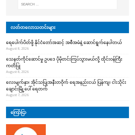
လတ်တလောသတင်းများ
ရေပေါက်ပိတ်ဖို့ နိုင်ငံတော်အဆင့် အစီအမံနဲ့ ဆောင်ရွက်နေပါတယ်
August 8, 2026
သေနတ်ကိုင်ဆောင်မှု ဥပဒေ ပိုမိုတင်းကြပ်သွားမယ်လို့ ထိုင်းဝန်ကြီး
ကတိပြု
August 8, 2026
လေးမျက်နှာ၊ အိုင်သပြုအနီးတဝိုက် ရေအနည်းငယ် ပြန်ကျ၊ ငါးသိုင်း
ချောင်းမြို့ပေါ် ရေတက်
August 7, 2026
ကြော်ငြာ