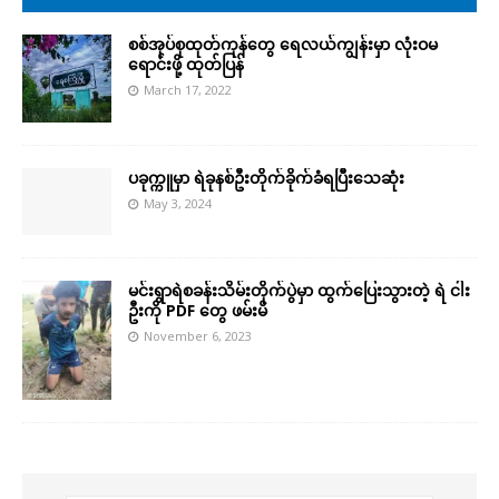
စစ်အုပ်စုထုတ်ကုန်တွေ ရေလယ်ကျွန်းမှာ လုံးဝမ
ရောင်းဖို့ ထုတ်ပြန်
March 17, 2022
ပခုက္ကူမှာ ရဲခုနစ်ဦးတိုက်ခိုက်ခံရပြီးသေဆုံး
May 3, 2024
မင်းရွာရဲစခန်းသိမ်းတိုက်ပွဲမှာ ထွက်ပြေးသွားတဲ့ ရဲ ငါး
ဦးကို PDF တွေ ဖမ်းမိ
November 6, 2023