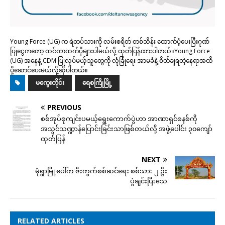
Young Force (UG) က ရဲတပ်သားကို လမ်းစရိတ် တစ်သိန်း ထောက်ပံ့ပေးပြီးဂုဏ်
ပြုငွေကတော့ ထင်တာထက်ပိုများပါမယ်လို့ ထုတ်ပြန်ထားပါတယ်။Young Force
(UG) အနေနဲ့ CDM ပြုလုပ်မယ့်သူတွေကို လုံခြုံရေး အာမခံနဲ့ စိတ်ချရတဲ့နေရာအထိ
ပို့ဆောင်ပေးမယ်လို့ဆိုပါတယ်။
မကွေးတိုင်း
ရေစကြိုမြို့
PREVIOUS
စစ်အုပ်စုကျင်းပမယ့်ရွေးကောက်ပွဲဟာ အာဏာရှင်စနစ်ကို
အသွင်သဏ္ဍာန်ပြောင်းခြင်းသာဖြစ်တယ်လို့ အဖွဲ့ပေါင်း ၃၀ကျော်
ထုတ်ပြန်
NEXT
မုံရွာမြို့ပေါ်က ဇီးကွက်စစ်ဆင်ရေး စစ်သား ၂ ဦး
ပွဲချင်းပြီးသေ
RELATED ARTICLES