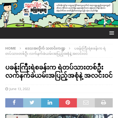
HOME
ဒေသအလိုက် သတင်းကဏ္ဍ
ပခန်းကြီးရဲစခန်းက ရဲ
တပ်သားတစ်ဦး လက်နက်ခဲယမ်းအပြည့်အစုံနဲ့ အလင်းဝင်
ပခန်းကြီးရဲစခန်းက ရဲတပ်သားတစ်ဦး
လက်နက်ခဲယမ်းအပြည့်အစုံနဲ့ အလင်းဝင်
June 13, 2022