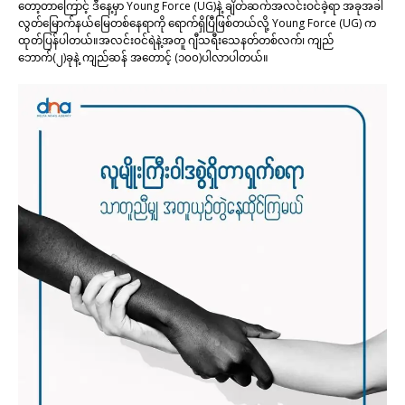
တော့တာကြောင့် ဒီနေ့မှာ Young Force (UG)နဲ့ ချိတ်ဆက်အလင်းဝင်ခဲ့ရာ အခုအခါ
လွတ်မြောက်နယ်မြေတစ်နေရာကို ရောက်ရှိပြီဖြစ်တယ်လို့ Young Force (UG) က
ထုတ်ပြန်ပါတယ်။အလင်းဝင်ရဲနဲ့အတူ ဂျီသရီးသေနတ်တစ်လက်၊ ကျည်
ဘောက်(၂)ခုနဲ့ ကျည်ဆန် အတောင့် (၁၀၀)ပါလာပါတယ်။