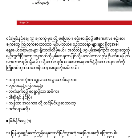
၎င်းဖြစ်နိုင်ချေ (၇) ချက်ကို မုချလို့ မပြောပါ။ စဉ်းစားနိုင်ဖို့ alternative စဉ်းစား
ချက်တွေ ကြိုတွက်ဆထားတာ ဖြစ်ပါတယ်။ စဉ်းစားစရာ များများ ရှိတဲ့အခါ
ရွေးချယ်စရာများများ ရှိလာပါလိမ့်မယ်။ အတိတ်နဲ့ ပစ္စုပ္ပန်အကြောင်း တရားတွေကို
ချင့်တွက်ပြီးတော့ အနာဂတ်ကို မှန်းဆရတာဖြစ်လို့၊ ဝေဝါးတာလည်း ရှိမယ်။ မပြတ်
သားတာလည်း ရှိမယ်။ သို့သော်လည်း ဝေးသောအနာဂတ်နဲ့ နီးသောအနာဂတ်ကို
ကြိုတင်တွက်ဆထားဖို့တော့ အထူးလိုအပ်တယ်။
• အရာအားလုံးက သူ့သဘောသူဆောင်နေတာ။
• လုပ်မနေနဲ့ ပြောမနေနဲ့။
• လက်နက်ရဖို့ ငွေရှာဖို့သာ အဓိက။
• ဒါဆိုရင် နိုင်ပြီ။
• ကျန်တာ အလကား လို့ ထင်မြင်ယူဆထားသူ
• ဖတ်စရာမလို။
■ ဖြစ်နိုင်ချေ (၁)
၁။ မြန်မာ့နွေဦးတော်လှန်ရေးအောင်မြင်သွားတဲ့ အခြေအနေကို ပြောတာပါ။