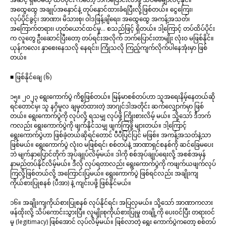
အထွေထွေ အချုပ်အနှောင်နဲ့ တုပ်နှောင်ထားခံရပြီးလို့ဖြစ်တယ်။ ငွေကြေး၊
လုပ်ပိုင်ခွင့်၊ အာဏာ၊ မိသားစု၊ ဝါဒဖြန့်ချိရေး၊ အထွေထွေ အကန့်အသတ်၊
အကြောက်တရား၊ ဟုတ်ယောင်ထင်မှု… စသည်ဖြင့် ရှိတယ်။ ဒါ့ကြောင့် တပ်ထိပ်ပိုင်း
က လူတွေ ဦးဆောင်ပြီးတော့ တပ်ရင်းအလိုက် ဘက်ပြောင်းတာမျိုး လုံးဝ မဖြစ်နိုင်။
ယုန်ကလေး နှာစေးနေသလို နေရင်း၊ ကြုံသလို ကြည့်ကျက်လိုက်ပါနေအုံးမှာ ဖြစ်
တယ်။
■ ဖြစ်နိုင်ချေ (၆)
၁၅။ ၂၀၂၃ ရွေးကောက်ပွဲ ကိစ္စဖြစ်တယ်။ မြန်မာစစ်တပ်ဟာ သူအရေးနိမ့်နေတယ်ဆို
ရင်တောင်မှ၊ သူ နဂိုမူလ ချမှတ်ထားတဲ့ အာဂျင်ဒါအတိုင်း ဆက်လျှောက်မှာ ဖြစ်
တယ်။ ရွေးကောက်ပွဲကို လုပ်လို့ ရသမျှ လုပ်ဖို့ ကြိုးစားလိမ့် မယ်။ သို့သော် ဒီဘက်
ကလည်း ရွေးကောက်ပွဲကို ဖျက်နိုင်သမျှ ဖျက်ကြဖို့ များတယ်။ ဒါ့ကြောင့်
ရွေးကောက်ပွဲဟာ ဖြစ်ခဲ့တယ်ဆိုရင်တောင် ပီပီပြင်ပြင် မဖြစ်။ အကန့်အသတ်နဲ့သာ
ဖြစ်မယ်။ ရွေးကောက်ပွဲ လုံးဝ မဖြစ်ရင်၊ စစ်တပ်နဲ့ အာဏာရှင်စနစ်ကို ဆင်ခြေမပေး
ဘဲ မျက်နှာပြောင်တိုက် အုပ်ချုပ်လိမ့်မယ်။ ဒါကို စစ်အုပ်ချုပ်ရေးလို့ အစစ်အမှန်
နာမည်တပ်နိုင်လိမ့်မယ်။ ဒီလို လုပ်ရတာလည်း ရွေးကောက်ပွဲကို ကဖျက်ယဖျက်လုပ်
ကြလို့ဖြစ်တယ်လို့ အကြောင်းပြမယ်။ ရွေးကောက်ပွဲ ဖြစ်ရင်လည်း အချိုးကျ
ကိုယ်စားပြုစနစ် (ပီအာ) နဲ့ ကျင်းပဖို့ ဖြစ်နိုင်မယ်။
၁၆။ အချိုးကျကိုယ်စားပြုစနစ် လုပ်နိုင်ရင်၊ အပြလှမယ်။ သို့သော် အာဏာကလား
ဖန်ထိုးလို့ သိပ်ကောင်းသွားပြီ။ လူမျိုးစုကိုယ်စားပြုမှု တချို့ကို ပေးဝင်ပြီး တရားဝင်
မှု (legitimacy) ဖြစ်အောင် လုပ်လိမ့်မယ်။ ဖြစ်လာတဲ့ ရွေး ကောက်ပွဲကတော့ စစ်တပ်