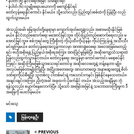
• နံပါတ် (၅) နိုင်ငံရေးအမြင် သိမ်ဖျင်းရင်
• နံပါတ် (၆) လူမျိုးရေးပယောဂကို မကျော်နိုင်ရင်
တော်လှန်ရေးနိုင်ကောင်း နိုင်မယ်။ သို့သော်လည်း ပြည်တွင်းစစ်ထဲကို ပြန်ပြီး လည်
ထွက်သွားမယ်။
အဲသည့်အခါ၊ မြေအုတ်တို့နေရာမှာ ကျောက်အုတ်တွေနဲ့လည်း အစားမထိုးနိုင်ဖြစ်
မယ်။ နိုင်ငံတည်ဆောက်ရေး မအောင်မြင်ဘူး။ တိုင်းပြည်တည်ဆောက်ရေးလည်း မ
အောင်မြင်ဘူး။ စစ်ဘုရင်တွေ ကြီးစိုးတဲ့ ကိုယ့်ထီးကိုယ့်နန်း ကိုယ်ကြငှန်းနဲ့ အသီးသီး
မင်းမူကြမယ်။ တော်လှန်ရေးအလွန်ကာလမှာ အာဏာခွဲဝေရေး အဝေအခြမ်းမတည့်
ရင်၊ ဗဟိုအစိုးရနဲ့ ပြည်နယ်အစိုးရအကြား အားပြိုင်မှုဖြစ်ပြီး အဆိုးကျော့သံသရာထဲ
ပြန်လည်ထွက်သွားနိုင်တယ်။ တော်လှန်ရေး အလွန်မှာ ကောင်းကောင်း မစေ့စပ်နိုင်
ကြရင်၊ အဆိုးကြီးမဖြစ်သွားသေးရင်တောင်မှ အဆိုးလေးတွေနဲ့ တန့်နေတာ မျိုး၊
အလုပ်မဖြစ်တာမျိုးကြုံပြီး အငြိုးအတေးတွေ၊ အာဃာတတွေ၊ အနာဆွေးတွေနဲ့ စိတ်
ဒဏ်ရာကိုယ်စီရပြီး သူတစ်လူ ငါတစ်မင်းနဲ့ ကသောင်းကနင်း ဖြစ်နိုင်နေသေးတယ်။
အချင်းချင်းအကြား ညှိတဲ့အခါ အခုထက် ပိုခက်နိုင် တယ်။ အဲသည့်အချိန်မှာ ဘုံ
ရန်သူလည်း ပျောက်နေလောက်ပြီ။ သို့သော် အမြော်အမြင်နဲ့ သဘောထားကြီးမှုက ဒီ
အဖြေကို ပေးလိမ့်မယ်။
မင်းသေ့
မြန်မာ့နွေဦး
PREVIOUS