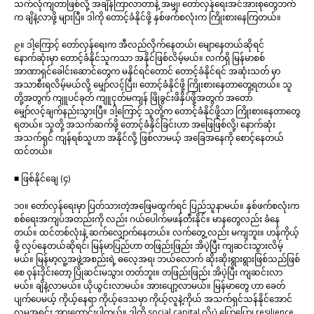
သက်လုံကျတာဖြစ်လို့ အချိန်ကြာလာတာနဲ့ အမျှ၊ တော်လှန်ရေးအင်အားစုတွေဘက်
က ချိနဲ့လာဖို့ များပြီ။ ဒါကို တောင့်ခံနိုင်ဖို့ နှစ်ဖက်စလုံးက ကြိုးစားနေကြတယ်။
၉။ ဒါ့ကြောင့် တော်လှန်ရေးက အီလည်လိုက်နေတယ်၊ မျောနေတယ်ဆိုရင်
နောက်ဆုံးမှာ တောင့်ခံနိုင်သူကသာ အနိုင်ဖြစ်လိမ့်မယ်။ လက်ရှိ မြန်မာစစ်
အာဏာရှင်ခေါင်းဆောင်တွေက မနိုင်ရင်တောင် တောင့်ခံနိုင်ရင် အဆုံးသတ် မှာ
အသာစီးရလိမ့်မယ်လို့ မျှော်လင့်ပြီး၊ တောင့်ခံနိုင်ဖို့ ကြိုးစားနေတာတွေ့ရတယ်။ သူ
တို့အတွက် ကျူပင်ခုတ် ကျူငုတ်မကျန် ဖြိုခွင်းဖိနှိပ်ဖို့အတွက် အတော်
မျှော်လင့်ချက်နည်းသွားပြီ။ ဒါ့ကြောင့် သူတို့က တောင့်ခံနိုင်ဖို့သာ ကြိုးစားနေတာတွေ့
ရတယ်။ သူတို့ အသက်ဆက်ဖို့ တောင့်ခံနိုင်ခြင်းဟာ အဖြေဖြစ်လို့၊ နောက်ဆုံး
အသက်ရှင် ကျန်ရစ်သူဟာ အနိုင်လို့ ဖြစ်လာမယ့် အခြေအနေကို စောင့်နေတယ်
ထင်တယ်။
■ ဖြစ်နိုင်ချေ (၄)
၁၀။ တော်လှန်ရေးမှာ ပြတ်သားတဲ့အဖြေမထွက်ရင် ပြည်သူနာမယ်။ နှစ်ဖက်စလုံးက
စစ်ရေးအကျပ်အတည်းကို လည်း ဂယ်ပေါက်မဖန်တီးနိုင်။ မာနတွေလည်း ခံနေ
တယ်။ ထင်တစ်လုံးနဲ့ ဆက်လျှောက်နေတယ်။ လက်တွေ့ လည်း မကျဘူး။ ဟန်ကိုယ့်
ဖို့ လုပ်နေတယ်ဆိုရင်၊ မြန်မာပြည်ဟာ တဖြည်းဖြည်း အိပဲ့ပြီး ကျဆင်းသွားလိမ့်
မယ်။ မြန်မာ့လူ့အဖွဲ့အစည်းရဲ့ ဓလေ့အရ၊ ဘယ်လောက် ဆိုးဆိုးရွားရွားဖြစ်သည်ဖြစ်
စေ ဝုန်းဒိုင်းတော့ ပြိုဆင်းမသွား တတ်ဘူး။ တဖြည်းဖြည်း အိပဲ့ပြီး ကျဆင်းလာ
မယ်။ ချိနဲ့လာမယ်။ ယိုယွင်းလာမယ်။ အားပျော့လာမယ်။ မြန်မာတွေ ဟာ ခေတ်
ပျက်ပေမယ့် ကိုယ့်နေရာ ကိုယ့်ဒေသမှာ ကိုယ့်လူနဲ့ကိုယ် အသက်ရှင်သန်နိုင်အောင်
လူမှုအရင်း အားကောင်းပါတယ်။ ဒါကို social capital လို့ပဲ ပြောပြော၊ resilience