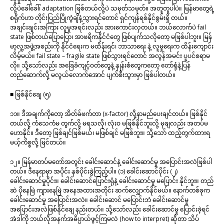
လို့ပဲခေါ်ခေါ်၊ adaptation ဖြစ်တယ်လို့ပဲ သမုတ်သမုတ်။ အတူတူပါပဲ။ မြန်မာတွေရဲ့
စရိုက်ဟာ တိုင်းပြည်ပြိုကွဲချိနဲ့သွားရင်တောင် ရှင်ကျန်ရစ်နိုင်စွမ်းရှိ တယ်။
အချင်းချင်းအကြား လူမှုအရင်းလည်း အားကောင်းလှတယ်။ ဘယ်လောက်ပဲ fail
state ဖြစ်တယ်ပြောပြော၊ အာဖရိကနိုင်ငံတွေ ဖြစ်ပျက်သလိုတော့ မဖြစ်ပါဘူး။ မြန်
မာ့လူ့အဖွဲ့အစည်းကို နိုင်ငံရေးက မထိန်းရင်၊ ဘာသာရေး နဲ့ လူမှုရေးက ထိန်းကျောင်း
လိမ့်မယ်။ fail state – fragile state ဖြစ်သွားရင်တောင် အလွန်အမင်း ပူပင်စရာမ
လို။ သို့သော်လည်း အခြေခံကျင့်ဝတ်တွေနဲ့ နှုန်းစံတွေကတော့ တော်ရုံနဲ့ပြန်
တည်ဆောက်လို့ မလွယ်လောက်အောင် ပျက်စီးသွားမှာ ဖြစ်ပါတယ်။
■ ဖြစ်နိုင်ချေ (၅)
၁၁။ ဒီအချက်ကိုတော့ အိတ်ခ်ဖက်တာ (x-factor) လို့နာမည်ပေးချင်တယ်။ ဖြစ်နိုင်
တယ်လို့ ကံသေကံမ တွက်လို့ မရသလို၊ လုံးဝ မဖြစ်နိုင်ဘူးလို့ မုချလည်း အတပ်မ
ဟောနိုင်။ ဒီတော့ ဖြစ်ချင်ဖြစ်မယ်၊ မဖြစ်ချင် မဖြစ်ဘူး။ သို့သော် ထည့်တွက်ထားရ
မယ့်ကိစ္စလို့ မြင်တယ်။
၁၂။ မြန်မာတပ်မတော်အတွင်း ခေါင်းဆောင်နဲ့ ခေါင်းဆောင်မှု အပြောင်းအလဲဖြစ်ပါ
တယ်။ ဒီနေရာမှာ အပိုင်း နှစ်ပိုင်းခွဲကြည့်ပါ။ (၁) ခေါင်းဆောင်ပိုင်း (၂)
ခေါင်းဆောင်မှုပိုင်း။ ခေါင်းဆောင်ပြောင်းရုံနဲ့ ခေါင်းဆောင်မှု မပြောင်း နိုင်ဘူး။ တည်
ဆဲ ပိုနေမြဲ ကျားနေမြဲ အနေအထားအတိုင်း ဆက်လျှောက်နိုင်မယ်။ နောက်တစ်ခုက
ခေါင်းဆောင်မှု အပြောင်းအလဲ။ ခေါင်းဆောင် မပြောင်းဘဲ ခေါင်းဆောင်မှု
အပြောင်းအလဲဖြစ်နိုင်ချေ နည်းတယ်။ သို့သော်လည်း ခေါင်းဆောင်မှု ပြောင်းခဲ့ရင်
အဲဒါကို ဘယ်လိုအနက်အဓိပ္ပာယ်ဖွင့်ကြမလဲ (how to interpret) ဆိုတာ သိပ်