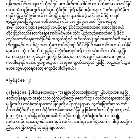
ခန္တီတရားမြင့်မားရေး။ ဒါဆိုရင်ရင် မဟာမိတ်တပ်ပေါင်းစု ဆက်ဆံရေးမှာ အောင်မြင်
မယ်။ အဲသည့်အတွက် ဆုပ်ဆုပ်ကိုင်ကိုင်ပြလို့ ရနိုင်မယ့်အရာက “ဖက်ဒရယ်ဒီမိုက
ရေစီ ပဋိညာဉ်” ဖြစ်တယ်။ ၎င်းပဋိညာဉ်ကနေတစ်ဆင့် ဖက်ဒရယ်ဒီမိုကရေစီ
ဖွဲ့စည်းပုံအခြေခံဥပဒေ ပေါ်လာမယ်။ ၎င်း အခြေခံဥပဒေပေါ်ပြီး စစ်မှန်တဲ့
အမျိုးသားရင်ကြားစေ့ရေးကို လုပ်နိုင်ရင် နိုင်ငံတည်ဆောက်ရေးအောင်မြင်မယ်၊
တိုင်းပြည်တည်ဆောက်ရေးအောင်မြင်မယ်။ တိုင်းပြည်တည်ဆောက်ရေးနဲ့ နိုင်ငံ
တည်ဆောက်ရေးအောင်မြင်ဖို့ အတွက်ဆိုရင် အင်စတီကျူးရှင်းအဟောင်းကို အင်စ
တီကျူးရှင်းအသစ်နဲ့ အစားထိုးတဲ့ လုပ်ငန်းစဉ် ပီပီပြင်ပြင် အကောင်အထည်ဖော်နိုင်
ရမယ်။ ဒါကို အင်စတီကျူရှင်နယ်လိုက်ဇေးရှင်းလို့ ပြောမယ်။ ဒါဟာ သိမ်မွေ့ပြီး
လက်တွေ့ကျကျ လုပ်ရမှာ ဖြစ်လို့၊ နိုင်ငံရေးပယောဂနဲ့ လူမျိုးရေးပယောဂ ပူးဝင်
ကပ်ပါနေရင် အောင်မြင်ဖို့ မလွယ်။ အဆိုးကျော့သံသရာထဲ ပြန်ပြီး လည်ထွက်သွား
မယ်။ သို့မဟုတ်ရင်တော့ ကျော်နိုင်ပါလိမ့်မယ်။
■ ဖြစ်နိုင်ချေ (၂)
၄။ ဖြစ်နိုင်ချေ နံပါတ်နှစ်ကတော့ – “အချိုးမညီလွတ်မြောက်မှု” ဖြစ်ပါတယ်။ နွေဦး
တော်လှန်ရေးဟာ အဆုံးသတ် တိုက်ပွဲကိုတော့ မရောက်ဘူး။ တစ်စုံတစ်ရာအောင်မြင်
မှု ရှိတယ်။ တစ်စုံတစ်ရာအောင်မြင်မှုလို့ ပြောတဲ့နေရာမှာ၊ လွတ်မြောက်ဒေသ တစ်
စိတ်တစ်ပိုင်းကို ထူထောင်နိုင်တဲ့ စစ်ရေးအောင်မြင်မှု ဖြစ်တယ်။ ဒါဆိုရင်တော့ တစ်
ပြည် လုံး မလွတ်မြောက်ဘူး။ အစိတ်အပိုင်းတချို့ လွတ်မြောက်မယ်။ တချို့
အစိတ်အပိုင်းကတော့ စစ်အာဏာရှင် လက်အောက်မှာ ဆက်ရှိနေမယ်။ ဒါကို အချိုးမ
ညီလွတ်မြောက်မှုလို့ သုံးနှုန်းချင်တယ်။