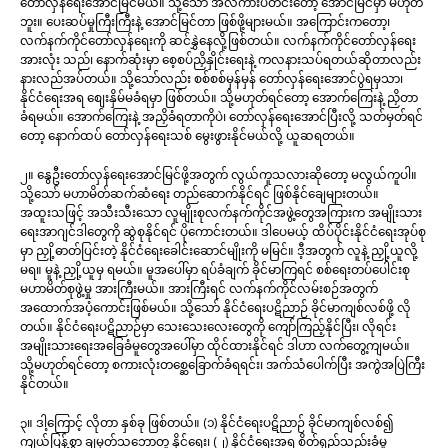
တော်လှန်ရေးအောင်မြင်မယ်။ သို့သော် အလကားပဲတင်းတော့ အောင်မြင်မှာ မဟုတ်
ဘူး။ ပေးဆပ်မှုကြီးကြီးနဲ့ အောင်မြင်တာ ဖြစ်ဖို့များမယ်။ အကြောင်းကတော့၊
လက်နက်ကိုင်တော်လှန်ရေးကို ဆင်နွှဲနေလို့ဖြစ်တယ်။ လက်နက်ကိုင်တော်လှန်ရေး
အားလုံး သည်၊ နောက်ဆုံးမှာ စေ့စပ်ညှိနှိုင်းရေးနဲ့ ကလနားသပ်ရတယ်ဆိုတာလည်း
နားလည်အပ်တယ်။ သို့သော်လည်း စစ်စစ်မှန်မှန် တော်လှန်ရေးအောင်ပွဲရမှသာ၊
နိုင်ငံရေးအရ စျေးနှိမ်မခံရမှာ ဖြစ်တယ်။ သို့မဟုတ်ရင်တော့ အောက်ကြေးနဲ့ ညှိတာ
ခံရမယ်။ အောက်ကြေးနဲ့ အညှိခံရတာကိုပဲ၊ တော်လှန်ရေးအောင်ပြီးလို့ သတ်မှတ်ရင်
တော့ နောက်ထပ် တော်လှန်ရေးသစ် မွေးဖွားနိုင်မယ်လို့ ယူဆရတယ်။
၂။ နွေဦးတော်လှန်ရေးအောင်မြင်ဖို့အတွက် လွယ်ကူသလားဆိုတော့ မလွယ်ကူပါ။
သို့သော် မဟာမိတ်ဆက်ဆံရေး တည်ဆောက်နိုင်ရင် ဖြစ်နိုင်ချေများတယ်။
အထူးသဖြင့် အသီးသီးသော လူမျိုးစုလက်နက်ကိုင်အဖွဲ့တွေအကြားက အမျိုးသား
ရေးအာဂျင်ဒါတွေကို ဆွဲစုနိုင်ရင် ပိုကောင်းတယ်။ ဒါပေမယ့် ထိပ်ပိုင်းနိုင်ငံရေးအုပ်စု
မှာ ညှို့ဓာတ်ပြင်းတဲ့ နိုင်ငံရေးခေါင်းဆောင်မျိုးကို မမြင်။ ဒီ့အတွက် လူနဲ့ ညှို့ယူလို့
မရ။ မူနဲ့ ညှို့ယူမှ ရမယ်။ မူအပေါ်မှာ ရပ်ခံချက် ခိုင်မာကြရင် စစ်ရေးတပ်ပေါင်းစု
မဟာမိတ်စုဖွဲ့မှု အားကြီးမယ်။ အားကြီးရင် လက်နက်ကိုင်လမ်းစဉ်အတွက်
အထောက်အပံ့ကောင်းဖြစ်မယ်။ သို့သော် နိုင်ငံရေးပဋိညာဉ် ခိုင်မာကျစ်လစ်ဖို့ လို
တယ်။ နိုင်ငံရေးပဋိညာဉ်မှာ သေးသေးလေးတွေကို ကျော်ကြည့်နိုင်ပြီး၊ လိုရင်း
အမျိုးသားရေးအခြေခံမူတွေအပေါ်မှာ ထိုင်ထားနိုင်ရင် ဒါဟာ လက်တွေ့ကျမယ်။
သို့မဟုတ်ရင်တော့ စကားလုံးတစ္ဆေခြောက်ခံရရင်း၊ အက်သံပေါက်ပြီး အကွဲအပြဲကြီး
နိုင်တယ်။
၃။ ဒါ့ကြောင့် လိုတာ နှစ်ခု ဖြစ်တယ်။ (၁) နိုင်ငံရေးပဋိညာဉ် ခိုင်မာကျစ်လစ်၍
ကျယ်ပြန့်စွာ ချမှတ်သဘောတူ နိုင်ရေး၊ (၂) နိုင်ငံရေးအရ စိတ်ရှည်သည်းခံမှု