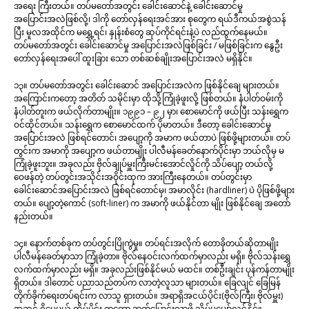
အရေး ကြီးတယ်။ တပ်မတော်အတွင်း ခေါင်းဆောင်နဲ့ ခေါင်းဆောင်မှု
အပြောင်းအလဲဖြစ်လို့၊ ဒါကို တော်လှန်ရေးအင်အား စုတွေက ရယ်ဒီကယ်အစွဲသန်
ပြီး မူလအထိုင်က မရွှေ့ရင်၊ နှုန်းစံတွေ ဆုပ်ကိုင်ရင်းနဲ့ပဲ လည်ထွက်နေမယ်။
တပ်မတော်အတွင်း ခေါင်းဆောင်မှု အပြောင်းအလဲဖြစ်ခြင်း / မဖြစ်ခြင်းက နွေဦး
တော်လှန်ရေးအပေါ် ထူးခြား သော တစ်ဆစ်ချိုးအပြောင်းအလဲ မရှိနိုင်။
၁၃။ တပ်မတော်အတွင်း ခေါင်းဆောင် အပြောင်းအလဲက ဖြစ်နိုင်ချေ များတယ်။
အကြောင်းကတော့ အတိတ် သမိုင်းမှာ ထိုသို့ကြုံခဲ့ဖူးလို့ ဖြစ်တယ်။ နံပါတ်ဝမ်းကို
နံပါတ်တူးက ဖယ်လိုက်တာမျိုး။ ၁၉၉၁ – ၉၂ မှာ၊ စောမောင်ကို ဖယ်ပြီး သန်းရွှေက
ဝင်ထိုင်တယ်။ သန်းရွှေက စောမောင်ထက် ပိုမာတယ်။ ဒီတော့ ခေါင်းဆောင်မှု
အပြောင်းအလဲ ဖြစ်ရင်တောင်၊ အပျော့ကို အမာက ဖယ်တာပဲ ဖြစ်ဖို့များတယ်။ တပ်
တွင်းက အမာကို အပျော့က ဖယ်တာမျိုး ပါလီမန်ခေတ်နောက်ပိုင်းမှာ ဘယ်လိုမှ မ
ကြုံခဲ့ဖူးဘူး။ အခုလည်း ဗိုလ်ချုပ်မှူးကြီးမင်းအောင်လှိုင်ကို သိပ်ပျော့ တယ်လို့
ဝေဖန်တဲ့ တပ်တွင်းအသိုင်းအဝိုင်းထုက အားကြီးနေတယ်။ တပ်တွင်းမှာ
ခေါင်းဆောင်အပြောင်းအလဲ ဖြစ်ရင်တောင်မှ၊ အမာလိုင်း (hardliner) ပဲ ပိုဖြစ်ဖို့များ
တယ်။ ပျော့တဲ့ကောင် (soft-liner) က အမာကို ဖယ်နိုင်တာ မျိုး ဖြစ်နိုင်ချေ အတော်
နည်းတယ်။
၁၄။ နောက်တစ်ခုက တပ်တွင်းပြိုကွဲမှု။ တပ်ရင်းအလိုက် တောခိုတယ်ဆိုတာမျိုး
ပါလီမန်ခေတ်မှာသာ ကြုံခဲ့တာ။ ဗိုလ်နေဝင်းလက်ထက်မှာလည်း မရှိ။ ဗိုလ်သန်းရွှေ
လက်ထက်မှာလည်း မရှိ။ အခုလည်းဖြစ်နိုင်မယ် မထင်။ တစ်ဦးချင်း ပုန်ကန်တာမျိုး
ရှိတယ်။ ဒါတောင် ပညာသည်တပ်က လာတဲ့လူသာ များတယ်။ ခြေလျင် ခြေမြန်
တိုက်ခိုက်ရေးတပ်ရင်းက လာသူ ရှားတယ်။ အရာရှိအငယ်ပိုင်း(ဗိုလ်ကြီး၊ ဗိုလ်မှူး)
အဆင့် ရှိပေမယ့် ထိပ်ပိုင်း ကတော့ ဘက်ပြောင်းလာဖို့ သိပ်မမျှော်လင့်နိုင်။