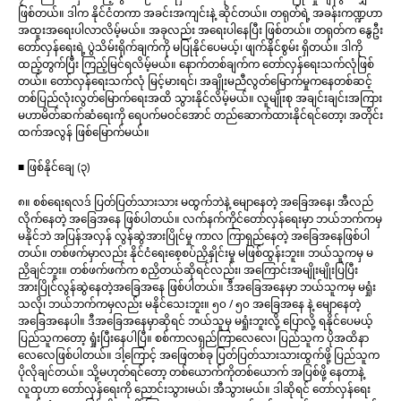
ဖြစ်တယ်။ ဒါက နိုင်ငံတကာ အခင်းအကျင်းနဲ့ ဆိုင်တယ်။ တရုတ်ရဲ့ အခန်းကဏ္ဍဟာ
အထူးအရေးပါလာလိမ့်မယ်။ အခုလည်း အရေးပါနေပြီး ဖြစ်တယ်။ တရုတ်က နွေဦး
တော်လှန်ရေးရဲ့ ပွဲသိမ်းရိုက်ချက်ကို မပြုနိုင်ပေမယ့်၊ ဖျက်နိုင်စွမ်း ရှိတယ်။ ဒါကို
ထည့်တွက်ပြီး ကြည့်မြင်ရလိမ့်မယ်။ နောက်တစ်ချက်က တော်လှန်ရေးသက်လုံဖြစ်
တယ်။ တော်လှန်ရေးသက်လုံ မြင့်မားရင်၊ အချိုးမညီလွတ်မြောက်မှုကနေတစ်ဆင့်
တစ်ပြည်လုံးလွတ်မြောက်ရေးအထိ သွားနိုင်လိမ့်မယ်။ လူမျိုးစု အချင်းချင်းအကြား
မဟာမိတ်ဆက်ဆံရေးကို ရေပက်မဝင်အောင် တည်ဆောက်ထားနိုင်ရင်တော့၊ အတိုင်း
ထက်အလွန် ဖြစ်မြောက်မယ်။
■ ဖြစ်နိုင်ချေ (၃)
၈။ စစ်ရေးရလဒ် ပြတ်ပြတ်သားသား မထွက်ဘဲနဲ့ မျောနေတဲ့ အခြေအနေ၊ အီလည်
လိုက်နေတဲ့ အခြေအနေ ဖြစ်ပါတယ်။ လက်နက်ကိုင်တော်လှန်ရေးမှာ ဘယ်ဘက်ကမှ
မနိုင်ဘဲ အပြန်အလှန် လွန်ဆွဲအားပြိုင်မှု ကာလ ကြာရှည်နေတဲ့ အခြေအနေဖြစ်ပါ
တယ်။ တစ်ဖက်မှာလည်း နိုင်ငံရေးစေ့စပ်ညှိနှိုင်းမှု မဖြစ်ထွန်းဘူး။ ဘယ်သူကမှ မ
ညှိချင်ဘူး။ တစ်ဖက်ဖက်က စညှိတယ်ဆိုရင်လည်း၊ အကြောင်းအမျိုးမျိုးပြပြီး
အားပြိုင်လွန်ဆွဲနေတဲ့အခြေအနေ ဖြစ်ပါတယ်။ ဒီအခြေအနေမှာ ဘယ်သူကမှ မရှုံး
သလို၊ ဘယ်ဘက်ကမှလည်း မနိုင်သေးဘူး။ ၅၀ / ၅၀ အခြေအနေ နဲ့ မျောနေတဲ့
အခြေအနေပါ။ ဒီအခြေအနေမှာဆိုရင် ဘယ်သူမှ မရှုံးဘူးလို့ ပြောလို့ ရနိုင်ပေမယ့်
ပြည်သူကတော့ ရှုံးပြီးနေပါပြီ။ စစ်ကာလရှည်ကြာလေလေ၊ ပြည်သူက ပိုအထိနာ
လေလေဖြစ်ပါတယ်။ ဒါ့ကြောင့် အဖြေတစ်ခု ပြတ်ပြတ်သားသားထွက်ဖို့ ပြည်သူက
ပိုလိုချင်တယ်။ သို့မဟုတ်ရင်တော့ တစ်ယောက်ကိုတစ်ယောက် အပြစ်ဖို့ နေတာနဲ့
လူထုဟာ တော်လှန်ရေးကို ညောင်းသွားမယ်၊ အီသွားမယ်။ ဒါဆိုရင် တော်လှန်ရေး