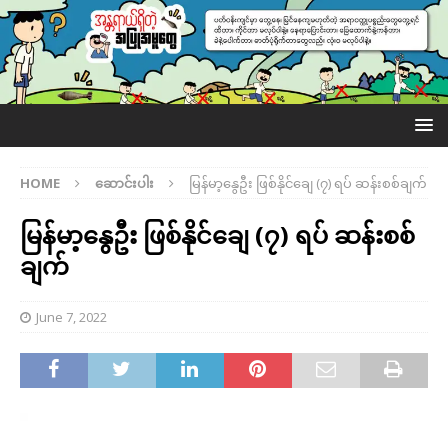
HOME
ဆောင်းပါး
မြန်မာ့နွေဦး ဖြစ်နိုင်ချေ (၇) ရပ် ဆန်းစစ်ချက်
မြန်မာ့နွေဦး ဖြစ်နိုင်ချေ (၇) ရပ် ဆန်းစစ်
ချက်
June 7, 2022