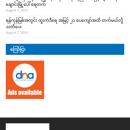
ချောင်းမြို့ပေါ် ရေတက်
August 7, 2026
ရန်ကုန်မြစ်အတွင်း ထူးကဲဒီရေ အ​မြင့် ၂၁ ပေကျော်အထိ တက်မယ်လို့
သတိပေး
August 7, 2026
ကြော်ငြာ