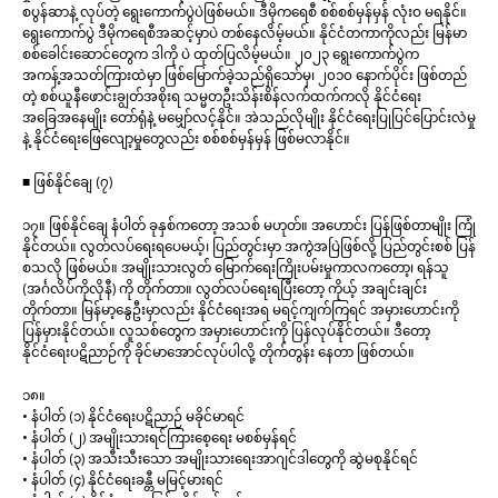
စပွန်ဆာနဲ့ လုပ်တဲ့ ရွေးကောက်ပွဲပဲဖြစ်မယ်။ ဒီမိုကရေစီ စစ်စစ်မှန်မှန် လုံးဝ မရနိုင်။
ရွေးကောက်ပွဲ ဒီမိုကရေစီအဆင့်မှာပဲ တစ်နေလိမ့်မယ်။ နိုင်ငံတကာကိုလည်း မြန်မာ
စစ်ခေါင်းဆောင်တွေက ဒါကို ပဲ ထုတ်ပြလိမ့်မယ်။ ၂၀၂၃ ရွေးကောက်ပွဲက
အကန့်အသတ်ကြားထဲမှာ ဖြစ်မြောက်ခဲ့သည်ရှိသော်မှ၊ ၂၀၁၀ နောက်ပိုင်း ဖြစ်တည်
တဲ့ စစ်ယူနီဖောင်းချွတ်အစိုးရ သမ္မတဦးသိန်းစိန်လက်ထက်ကလို နိုင်ငံရေး
အခြေအနေမျိုး တော်ရုံနဲ့ မမျှော်လင့်နိုင်။ အဲသည်လိုမျိုး နိုင်ငံရေးပြုပြင်ပြောင်းလဲမှု
နဲ့ နိုင်ငံရေးဖြေလျော့မှုတွေလည်း စစ်စစ်မှန်မှန် ဖြစ်မလာနိုင်။
■ ဖြစ်နိုင်ချေ (၇)
၁၇။ ဖြစ်နိုင်ချေ နံပါတ် ခုနှစ်ကတော့ အသစ် မဟုတ်။ အဟောင်း ပြန်ဖြစ်တာမျိုး ကြုံ
နိုင်တယ်။ လွတ်လပ်ရေးရပေမယ့်၊ ပြည်တွင်းမှာ အကွဲအပြဲဖြစ်လို့ ပြည်တွင်းစစ် ပြန်
စသလို ဖြစ်မယ်။ အမျိုးသားလွတ် မြောက်ရေးကြိုးပမ်းမှုကာလကတော့၊ ရန်သူ
(အင်္ဂလိပ်ကိုလိုနီ) ကို တိုက်တာ။ လွတ်လပ်ရေးရပြီးတော့ ကိုယ့် အချင်းချင်း
တိုက်တာ။ မြန်မာ့နွေဦးမှာလည်း နိုင်ငံရေးအရ မရင့်ကျက်ကြရင် အမှားဟောင်းကို
ပြန်မှားနိုင်တယ်။ လူသစ်တွေက အမှားဟောင်းကို ပြန်လုပ်နိုင်တယ်။ ဒီတော့
နိုင်ငံရေးပဋိညာဉ်ကို ခိုင်မာအောင်လုပ်ပါလို့ တိုက်တွန်း နေတာ ဖြစ်တယ်။
၁၈။
• နံပါတ် (၁) နိုင်ငံရေးပဋိညာဉ် မခိုင်မာရင်
• နံပါတ် (၂) အမျိုးသားရင်ကြားစေ့ရေး မစစ်မှန်ရင်
• နံပါတ် (၃) အသီးသီးသော အမျိုးသားရေးအာဂျင်ဒါတွေကို ဆွဲမစုနိုင်ရင်
• နံပါတ် (၄) နိုင်ငံရေးခန္တီ မမြင့်မားရင်