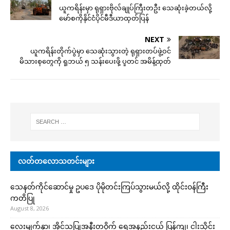
ယူကရိန်းမှာ ရုရှားဗိုလ်ချုပ်ကြီးတဦး သေဆုံးခဲ့တယ်လို့
မော်စကိုနိုင်ငံပိုင်မီဒီယာထုတ်ပြန်
NEXT
ယူကရိန်းတိုက်ပွဲမှာ သေဆုံးသွားတဲ့ ရုရှားတပ်ဖွဲ့ဝင်
မိသားစုတွေကို ရူဘယ် ၅ သန်းပေးဖို့ ပူတင် အမိန့်ထုတ်
လတ်တလောသတင်းများ
သေနတ်ကိုင်ဆောင်မှု ဥပဒေ ပိုမိုတင်းကြပ်သွားမယ်လို့ ထိုင်းဝန်ကြီး
ကတိပြု
August 8, 2026
လေးမျက်နှာ၊ အိုင်သပြုအနီးတဝိုက် ရေအနည်းငယ် ပြန်ကျ၊ ငါးသိုင်း