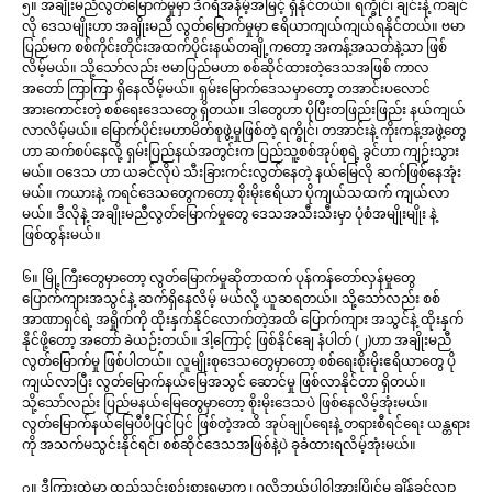
၅။ အချိုးမညီလွတ်မြောက်မှုမှာ ဒီဂရီအနိမ့်အမြင့် ရှိနိုင်တယ်။ ရက္ခိုင်၊ ချင်းနဲ့ ကချင်
လို ဒေသမျိုးဟာ အချိုးမညီ လွတ်မြောက်မှုမှာ ဧရိယာကျယ်ကျယ်ရနိုင်တယ်။ ဗမာ
ပြည်မက စစ်ကိုင်းတိုင်းအထက်ပိုင်းနယ်တချို့ကတော့ အကန့်အသတ်နဲ့သာ ဖြစ်
လိမ့်မယ်။ သို့သော်လည်း ဗမာပြည်မဟာ စစ်ဆိုင်ထားတဲ့ဒေသအဖြစ် ကာလ
အတော် ကြာကြာ ရှိနေလိမ့်မယ်။ ရှမ်းမြောက်ဒေသမှာတော့ တအာင်းပလောင်
အားကောင်းတဲ့ စစ်ရေးဒေသတွေ ရှိတယ်။ ဒါတွေဟာ ပိုပြီးတဖြည်းဖြည်း နယ်ကျယ်
လာလိမ့်မယ်။ မြောက်ပိုင်းမဟာမိတ်စုဖွဲ့မှုဖြစ်တဲ့ ရက္ခိုင်၊ တအာင်းနဲ့ ကိုးကန့်အဖွဲ့တွေ
ဟာ ဆက်စပ်နေလို့ ရှမ်းပြည်နယ်အတွင်းက ပြည်သူ့စစ်အုပ်စုရဲ့ ခွင်ဟာ ကျဉ်းသွား
မယ်။ ဝဒေသ ဟာ ယခင်လိုပဲ သီးခြားကင်းလွတ်နေတဲ့ နယ်မြေလို ဆက်ဖြစ်နေအုံး
မယ်။ ကယားနဲ့ ကရင်ဒေသတွေကတော့ စိုးမိုးဧရိယာ ပိုကျယ်သထက် ကျယ်လာ
မယ်။ ဒီလိုနဲ့ အချိုးမညီလွတ်မြောက်မှုတွေ ဒေသအသီးသီးမှာ ပုံစံအမျိုးမျိုး နဲ့
ဖြစ်ထွန်းမယ်။
၆။ မြို့ကြီးတွေမှာတော့ လွတ်မြောက်မှုဆိုတာထက် ပုန်ကန်တော်လှန်မှုတွေ
ပြောက်ကျားအသွင်နဲ့ ဆက်ရှိနေလိမ့် မယ်လို့ ယူဆရတယ်။ သို့သော်လည်း စစ်
အာဏာရှင်ရဲ့ အရှိုက်ကို ထိုးနှက်နိုင်လောက်တဲ့အထိ ပြောက်ကျား အသွင်နဲ့ ထိုးနှက်
နိုင်ဖို့တော့ အတော် ခဲယဉ်းတယ်။ ဒါ့ကြောင့် ဖြစ်နိုင်ချေ နံပါတ် (၂)ဟာ အချိုးမညီ
လွတ်မြောက်မှု ဖြစ်ပါတယ်။ လူမျိုးစုဒေသတွေမှာတော့ စစ်ရေးစိုးမိုးဧရိယာတွေ ပို
ကျယ်လာပြီး လွတ်မြောက်နယ်မြေအသွင် ဆောင်မှု ဖြစ်လာနိုင်တာ ရှိတယ်။
သို့သော်လည်း ပြည်မနယ်မြေတွေမှာတော့ စိုးမိုးဒေသပဲ ဖြစ်နေလိမ့်အုံးမယ်။
လွတ်မြောက်နယ်မြေပီပီပြင်ပြင် ဖြစ်တဲ့အထိ အုပ်ချုပ်ရေးနဲ့ တရားစီရင်ရေး ယန္တရား
ကို အသက်မသွင်းနိုင်ရင်၊ စစ်ဆိုင်ဒေသအဖြစ်နဲ့ပဲ ခုခံထားရလိမ့်အုံးမယ်။
၇။ ဒီကြားထဲမှာ ထည့်သွင်းစဉ်းစားရမှာက ၊ ဂလိုဘယ်ပါဝါအားပြိုင်မှု ချိန်ခွင်လျှာ