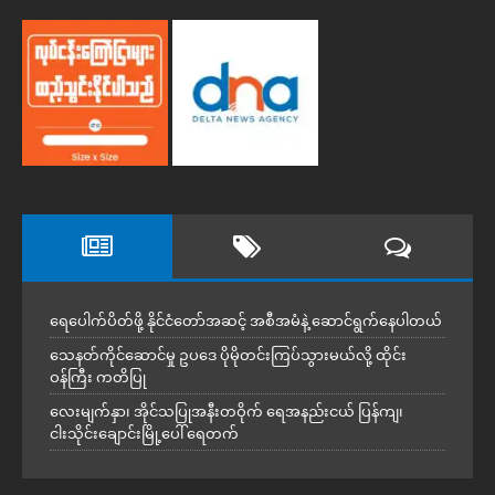
ရေပေါက်ပိတ်ဖို့ နိုင်ငံတော်အဆင့် အစီအမံနဲ့ ဆောင်ရွက်နေပါတယ်
သေနတ်ကိုင်ဆောင်မှု ဥပဒေ ပိုမိုတင်းကြပ်သွားမယ်လို့ ထိုင်း
ဝန်ကြီး ကတိပြု
လေးမျက်နှာ၊ အိုင်သပြုအနီးတဝိုက် ရေအနည်းငယ် ပြန်ကျ၊
ငါးသိုင်းချောင်းမြို့ပေါ် ရေတက်