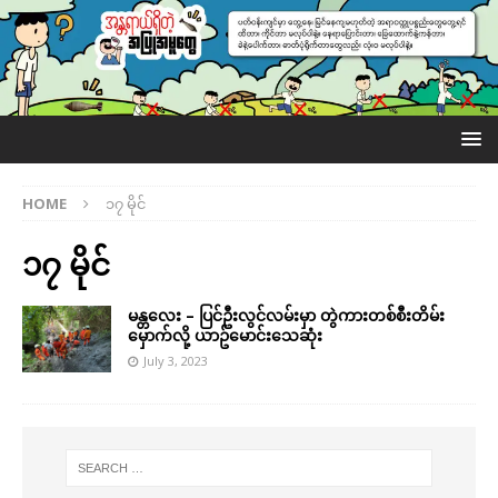
HOME
၁၇ မိုင်
၁၇ မိုင်
မန္တလေး – ပြင်ဦးလွင်လမ်းမှာ တွဲကားတစ်စီးတိမ်း
မှောက်လို့ ယာဥ်မောင်းသေဆုံး
July 3, 2023