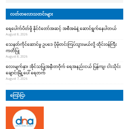
လတ်တလောသတင်းများ
ရေပေါက်ပိတ်ဖို့ နိုင်ငံတော်အဆင့် အစီအမံနဲ့ ဆောင်ရွက်နေပါတယ်
August 8, 2026
သေနတ်ကိုင်ဆောင်မှု ဥပဒေ ပိုမိုတင်းကြပ်သွားမယ်လို့ ထိုင်းဝန်ကြီး
ကတိပြု
August 8, 2026
လေးမျက်နှာ၊ အိုင်သပြုအနီးတဝိုက် ရေအနည်းငယ် ပြန်ကျ၊ ငါးသိုင်း
ချောင်းမြို့ပေါ် ရေတက်
August 7, 2026
ကြော်ငြာ