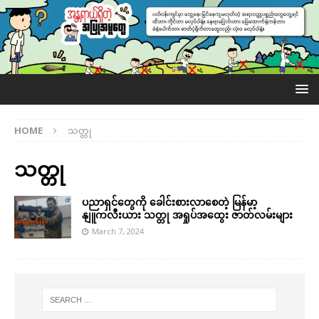
HOME
သတ္တု
သတ္တု
ပညာရှင်တွေကို ခေါင်းစားလာစေတဲ့ မြန်မာ့
နျူကလီးယား သတ္တု အရှုပ်အထွေး ဇာတ်လမ်းများ
March 7, 2024