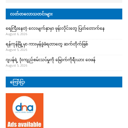
လတ်တလောသတင်းများ
ရေကြီးနေတဲ့ လေးမျက်နှာမှာ ဖုန်းလိုင်းတွေ ပြတ်တောက်နေ
August 6, 2026
ရန်ကုန်မြို့မှာ ကားမှန်ခွဲခံရတာတွေ ဆက်တိုက်ဖြစ်
August 5, 2026
ဂျပန်ရဲ့ ဒုံးကျည်စမ်းသပ်မှုကို မြောက်ကိုရီးယား ဝေဖန်
August 5, 2026
ကြော်ငြာ